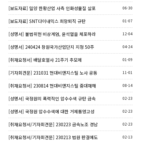
투쟁
[보도자료] 밀양 한황산업 사측 인화성물질 살포
06-30
[보도자료] SNT다이내믹스 희망퇴직 규탄
01-07
[성명서] 불법위헌 비상계엄, 윤석열을 체포하라
12-04
[성명서] 240424 창원국가산업단지 지정 50주
04-24
년 기념행사에 불참하며
[취재요청서] 배달호열사 21주기 추모제
01-09
[기자회견문] 231031 현대비앤지스틸 노사 공동
11-01
선언 파기 기자회견
[취재요청서] 230814 현대비앤지스틸 중대재해
08-14
공식 사과와 재발방지 대책 촉구 기자회견
[성명서] 국정원의 폭력적인 압수수색 규탄 금속
02-23
노조 경남지부 성명서
[성명서] 국정원 압수수색에 대한 거제통영고성
02-23
조선하청지회 입장
[취재요청서/기자회견문] 230223 금속노조 경남
02-23
지부에 대한 국정원의 폭력적 압수수색 규탄 긴급
[취재요청서/기자회견문] 230213 법원 판결에도
02-13
기자회견