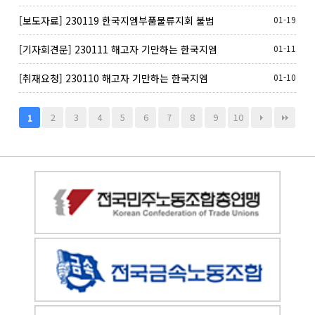
변함없는 한국GM, 차별적·일방적 발탁채용 규탄
[보도자료] 230119 한국지엠부품물류지회 불법
01-19
경남지부…
파견 1심 승소_보도자료
[기자회견문] 230111 해고자 기만하는 한국지엠
01-11
규탄, 해고자 복직 합의 이행 촉구 기자회견
[취재요청] 230110 해고자 기만하는 한국지엠
01-10
규탄, 해고자 복직 합의 이행 촉구 기자회견_취재
요청서
2
3
4
5
6
7
8
9
10
1