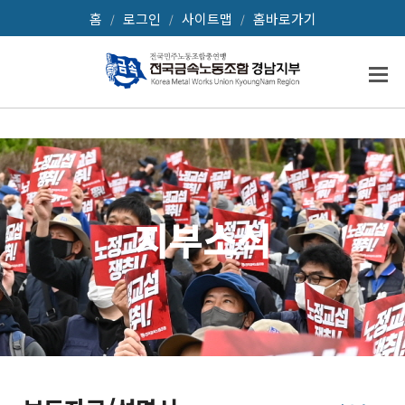
홈
로그인
사이트맵
홈바로가기
/
/
/
지부소식