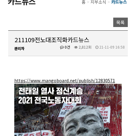
카드뉴스
홈
>
지부소식
>
카드뉴스
목록
211109전노대조직화카드뉴스
0건
2,812회
21-11-09 16:58
관리자
https://www.mangoboard.net/publish/12830571