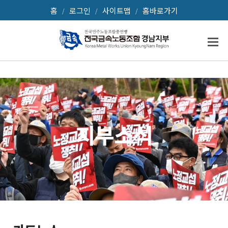
홈
로그인
사이트맵
홈바로가기
/
/
/
지부소식